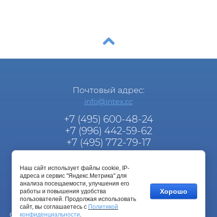
Почтовый адрес:
info@intex.cc
+7 (495) 600-48-24
+7 (996) 442-59-62
+7 (495) 772-79-17
info@intex.cc
Наш сайт использует файлы cookie, IP-
Услуги:
адреса и сервис "Яндекс.Метрика" для
info@intex.cc
анализа посещаемости, улучшения его
Хорошо
работы и повышения удобства
пользователей. Продолжая использовать
сайт, вы соглашаетесь с
Политикой
конфиденциальности
.
Copyright © 2018 ТМ "inteX"