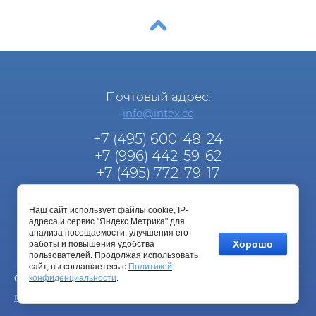
Почтовый адрес:
info@intex.cc
+7 (495) 600-48-24
+7 (996) 442-59-62
+7 (495) 772-79-17
info@intex.cc
Наш сайт использует файлы cookie, IP-
Услуги:
адреса и сервис "Яндекс.Метрика" для
info@intex.cc
анализа посещаемости, улучшения его
Хорошо
работы и повышения удобства
пользователей. Продолжая использовать
сайт, вы соглашаетесь с
Политикой
конфиденциальности
.
Copyright © 2018 ТМ "inteX"
Политика конфиденциальности