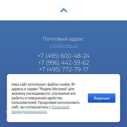
Почтовый адрес:
info@intex.cc
+7 (495) 600-48-24
+7 (996) 442-59-62
+7 (495) 772-79-17
info@intex.cc
Наш сайт использует файлы cookie, IP-
Услуги:
адреса и сервис "Яндекс.Метрика" для
info@intex.cc
анализа посещаемости, улучшения его
Хорошо
работы и повышения удобства
пользователей. Продолжая использовать
сайт, вы соглашаетесь с
Политикой
конфиденциальности
.
Copyright © 2018 ТМ "inteX"
Политика конфиденциальности